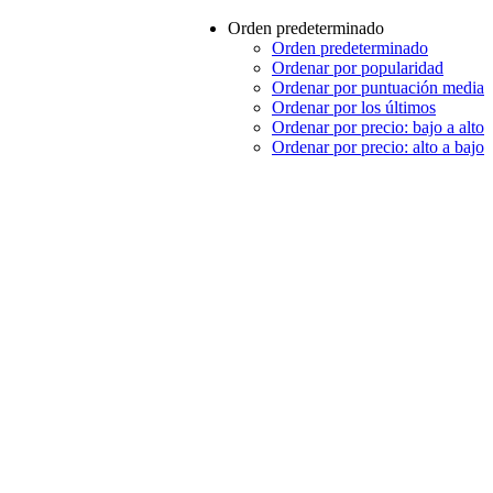
Orden predeterminado
Orden predeterminado
Ordenar por popularidad
Ordenar por puntuación media
Ordenar por los últimos
Ordenar por precio: bajo a alto
Ordenar por precio: alto a bajo