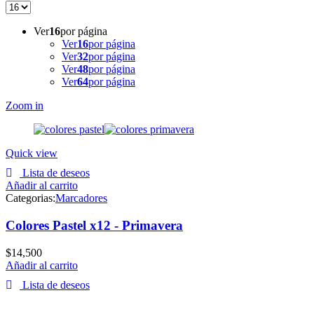
Ver
16
por página
Ver
16
por página
Ver
32
por página
Ver
48
por página
Ver
64
por página
Zoom in
Quick view
Lista de deseos
Añadir al carrito
Categorias:
Marcadores
Colores Pastel x12 - Primavera
$
14,500
Añadir al carrito
Lista de deseos