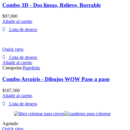
Combo 3D - Dos líneas, Relieve, Borrable
$
97,000
Añadir al carrito
Lista de deseos
Quick view
Lista de deseos
Añadir al carrito
Categorias:
Papelería
Combo Arcoiris - Dibujos WOW Paso a paso
$
107,500
Añadir al carrito
Lista de deseos
Agotado
Quick view